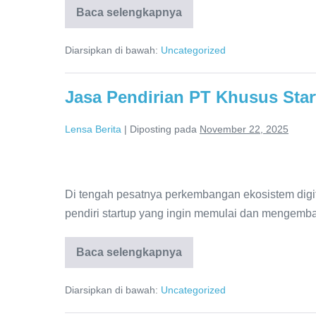
Sesuai
Baca selengkapnya
Harga
Jasa
Kualitas
Konstruksi
dan
Diarsipkan di bawah:
Uncategorized
Baja
Sesuai
Spesifikasi
Kualitas
dan
Jasa Pendirian PT Khusus Star
Spesifikasi
Lensa Berita
|
Diposting pada
November 22, 2025
Jasa
Pendirian
Di tengah pesatnya perkembangan ekosistem digit
PT
pendiri startup yang ingin memulai dan mengem
Khusus
Startup
Baca selengkapnya
Jasa
Pendirian
di
PT
Jakarta
Diarsipkan di bawah:
Uncategorized
Khusus
Startup
di