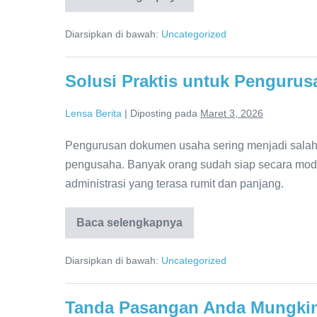
Cara
Mendapatkan
Alamat
Diarsipkan di bawah:
Uncategorized
Usaha
Bergengsi
Tanpa
Modal
Solusi Praktis untuk Penguru
Besar
Lensa Berita
|
Diposting pada
Maret 3, 2026
Pengurusan dokumen usaha sering menjadi salah 
pengusaha. Banyak orang sudah siap secara modal
administrasi yang terasa rumit dan panjang.
Baca selengkapnya
Solusi
Praktis
untuk
Diarsipkan di bawah:
Uncategorized
Pengurusan
Dokumen
Usaha
yang
Tanda Pasangan Anda Mungkin 
Cepat