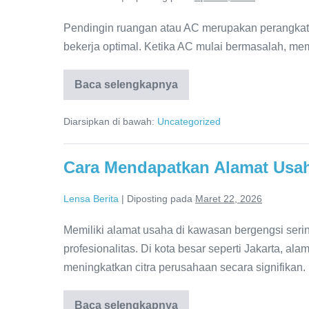
Pendingin ruangan atau AC merupakan perangkat 
bekerja optimal. Ketika AC mulai bermasalah, memi
Baca selengkapnya
Tips
Memilih
Teknisi
Diarsipkan di bawah:
Uncategorized
Pendingin
Ruangan
yang
Jujur
Cara Mendapatkan Alamat Usah
dan
Profesional
Lensa Berita
|
Diposting pada
Maret 22, 2026
Memiliki alamat usaha di kawasan bergengsi seri
profesionalitas. Di kota besar seperti Jakarta, a
meningkatkan citra perusahaan secara signifikan.
Baca selengkapnya