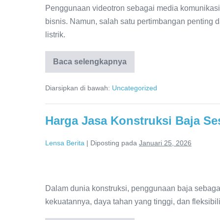
Daya
Penggunaan videotron sebagai media komunikasi 
Listrik
bisnis. Namun, salah satu pertimbangan penting 
Videotron
listrik.
dan
Cara
Baca selengkapnya
Konsumsi
Daya
Menghematnya
Listrik
Diarsipkan di bawah:
Uncategorized
Videotron
dan
Cara
Menghematnya
Harga Jasa Konstruksi Baja Ses
Lensa Berita
|
Diposting pada
Januari 25, 2026
Harga
Jasa
Dalam dunia konstruksi, penggunaan baja sebagai
Konstruksi
kekuatannya, daya tahan yang tinggi, dan fleksibil
Baja