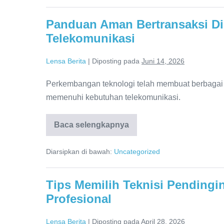
Menarik
Meski
Panduan Aman Bertransaksi Di
Digunakan
Bertahun-
Telekomunikasi
Tahun
Lensa Berita
|
Diposting pada
Juni 14, 2026
Perkembangan teknologi telah membuat berbagai a
memenuhi kebutuhan telekomunikasi.
Baca selengkapnya
Panduan
Aman
Bertransaksi
Diarsipkan di bawah:
Uncategorized
Digital
untuk
Kebutuhan
Telekomunikasi
Tips Memilih Teknisi Pendingi
Profesional
Lensa Berita
|
Diposting pada
April 28, 2026