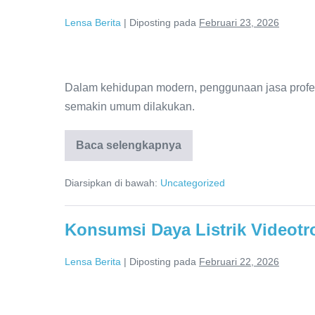
Lensa Berita
|
Diposting pada
Februari 23, 2026
Tanda
Pasangan
Dalam kehidupan modern, penggunaan jasa profes
Anda
semakin umum dilakukan.
Mungkin
Sedang
Baca selengkapnya
Tanda
Pasangan
Diselidiki
Anda
Detektif
Diarsipkan di bawah:
Uncategorized
Mungkin
Sedang
Swasta
Diselidiki
Detektif
Konsumsi Daya Listrik Videot
Swasta
Lensa Berita
|
Diposting pada
Februari 22, 2026
Konsumsi