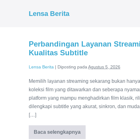
Lompat
ke
Lensa Berita
konten
Perbandingan Layanan Streami
Kualitas Subtitle
Lensa Berita
|
Diposting pada
Agustus 5, 2026
Memilih layanan streaming sekarang bukan hanya s
koleksi film yang ditawarkan dan seberapa nyama
platform yang mampu menghadirkan film klasik, rili
dilengkapi subtitle yang akurat, sinkron, dan mud
[…]
Baca selengkapnya
Perbandingan
Layanan