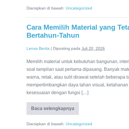
Streaming
Diarsipkan di bawah:
Uncategorized
Berdasarkan
Koleksi
Film
dan
Cara Memilih Material yang Te
Kualitas
Subtitle
Bertahun-Tahun
Lensa Berita
|
Diposting pada
Juli 20, 2026
Memilih material untuk kebutuhan bangunan, inte
soal tampilan saat pertama dipasang. Banyak mater
warna, retak, atau sulit dirawat setelah beberapa 
mempertimbangkan daya tahan visual, ketahanan 
kesesuaian dengan fungsi […]
Baca selengkapnya
Cara
Memilih
Material
Diarsipkan di bawah:
Uncategorized
yang
Tetap