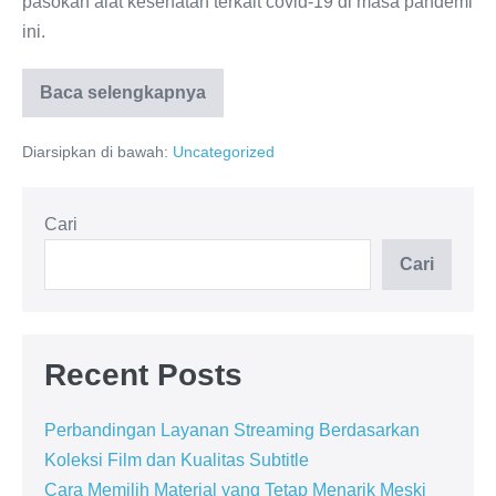
pasokan alat kesehatan terkait covid-19 di masa pandemi
ini.
Baca selengkapnya
PERBEDAAN
IZIN
EDAR
Diarsipkan di bawah:
Uncategorized
KEMENKES
DAN
BPOM
Cari
Cari
Recent Posts
Perbandingan Layanan Streaming Berdasarkan
Koleksi Film dan Kualitas Subtitle
Cara Memilih Material yang Tetap Menarik Meski