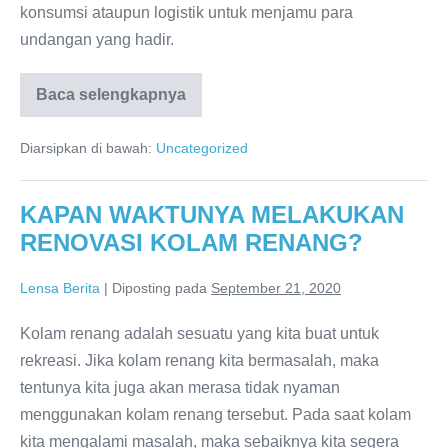
konsumsi ataupun logistik untuk menjamu para
undangan yang hadir.
Baca selengkapnya
Bagaimana
Memilih
Layanan
Diarsipkan di bawah:
Uncategorized
Penyedia
Nasi
Kotak
Untuk
KAPAN WAKTUNYA MELAKUKAN
Acara
Anda?
RENOVASI KOLAM RENANG?
Lensa Berita
|
Diposting pada
September 21, 2020
Kolam renang adalah sesuatu yang kita buat untuk
rekreasi. Jika kolam renang kita bermasalah, maka
tentunya kita juga akan merasa tidak nyaman
menggunakan kolam renang tersebut. Pada saat kolam
kita mengalami masalah, maka sebaiknya kita segera