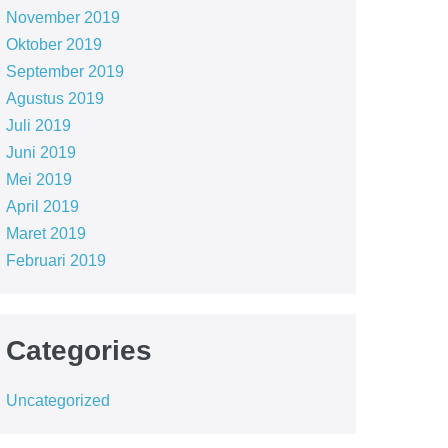
November 2019
Oktober 2019
September 2019
Agustus 2019
Juli 2019
Juni 2019
Mei 2019
April 2019
Maret 2019
Februari 2019
Categories
Uncategorized