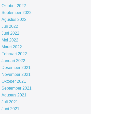
Oktober 2022
September 2022
Agustus 2022
Juli 2022
Juni 2022
Mei 2022
Maret 2022
Februari 2022
Januari 2022
Desember 2021
November 2021
Oktober 2021
September 2021
Agustus 2021
Juli 2021
Juni 2021