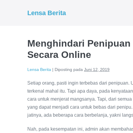
Lompat
ke
Lensa Berita
konten
Menghindari Penipuan 
Secara Online
Lensa Berita
|
Diposting pada
Juni 12, 2019
Setiap orang, pasti ingin terbebas dari penipuan. 
terkenal mahal itu. Tapi apa daya, pada kenyataa
cara untuk menjerat mangsanya. Tapi, dari semua 
yang dapat menjadi cara untuk bebas dari penipu. 
jatinya, ada beberapa cara berbelanja, yakni langsun
Nah, pada kesempatan ini, admin akan membahas, 