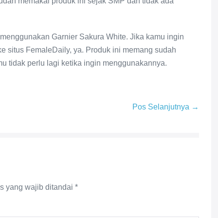
sudah memakai produk ini sejak SMP dan tidak ada
menggunakan Garnier Sakura White. Jika kamu ingin
 ke situs FemaleDaily, ya. Produk ini memang sudah
u tidak perlu lagi ketika ingin menggunakannya.
Pos Selanjutnya →
s yang wajib ditandai
*