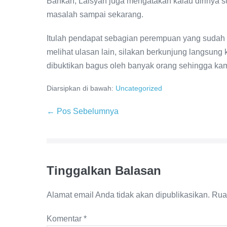
Bahkan, Laisyah juga mengatakan kalau dirinya 
masalah sampai sekarang.
Itulah pendapat sebagian perempuan yang sudah 
melihat ulasan lain, silakan berkunjung langsung
dibuktikan bagus oleh banyak orang sehingga kam
Diarsipkan di bawah:
Uncategorized
Navigasi
← Pos Sebelumnya
Tulisan
Tinggalkan Balasan
Alamat email Anda tidak akan dipublikasikan.
Rua
Komentar
*