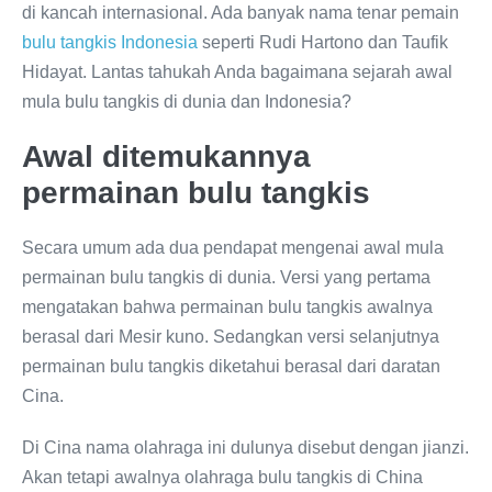
di kancah internasional. Ada banyak nama tenar pemain
bulu tangkis Indonesia
seperti Rudi Hartono dan Taufik
Hidayat. Lantas tahukah Anda bagaimana sejarah awal
mula bulu tangkis di dunia dan Indonesia?
Awal ditemukannya
permainan bulu tangkis
Secara umum ada dua pendapat mengenai awal mula
permainan bulu tangkis di dunia. Versi yang pertama
mengatakan bahwa permainan bulu tangkis awalnya
berasal dari Mesir kuno. Sedangkan versi selanjutnya
permainan bulu tangkis diketahui berasal dari daratan
Cina.
Di Cina nama olahraga ini dulunya disebut dengan jianzi.
Akan tetapi awalnya olahraga bulu tangkis di China