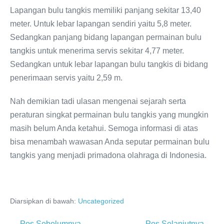
Lapangan bulu tangkis memiliki panjang sekitar 13,40
meter. Untuk lebar lapangan sendiri yaitu 5,8 meter.
Sedangkan panjang bidang lapangan permainan bulu
tangkis untuk menerima servis sekitar 4,77 meter.
Sedangkan untuk lebar lapangan bulu tangkis di bidang
penerimaan servis yaitu 2,59 m.
Nah demikian tadi ulasan mengenai sejarah serta
peraturan singkat permainan bulu tangkis yang mungkin
masih belum Anda ketahui. Semoga informasi di atas
bisa menambah wawasan Anda seputar permainan bulu
tangkis yang menjadi primadona olahraga di Indonesia.
Diarsipkan di bawah:
Uncategorized
Navigasi
← Pos Sebelumnya
Pos Selanjutnya →