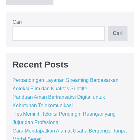
Cari
Cari
Recent Posts
Perbandingan Layanan Streaming Berdasarkan
Koleksi Film dan Kualitas Subtitle
Panduan Aman Bertransaksi Digital untuk
Kebutuhan Telekomunikasi
Tips Memilih Teknisi Pendingin Ruangan yang
Jujur dan Profesional
Cara Mendapatkan Alamat Usaha Bergengsi Tanpa
Modal Besar