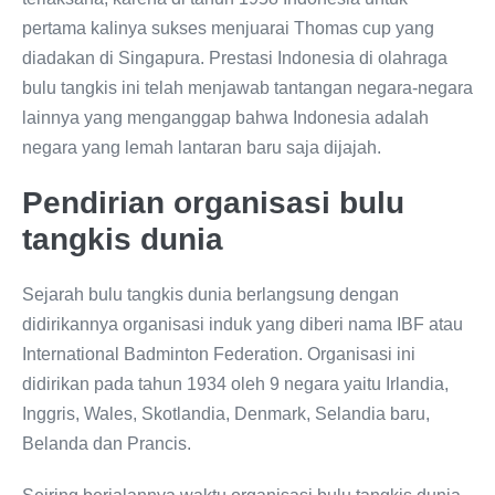
pertama kalinya sukses menjuarai Thomas cup yang
diadakan di Singapura. Prestasi Indonesia di olahraga
bulu tangkis ini telah menjawab tantangan negara-negara
lainnya yang menganggap bahwa Indonesia adalah
negara yang lemah lantaran baru saja dijajah.
Pendirian organisasi bulu
tangkis dunia
Sejarah bulu tangkis dunia berlangsung dengan
didirikannya organisasi induk yang diberi nama IBF atau
International Badminton Federation. Organisasi ini
didirikan pada tahun 1934 oleh 9 negara yaitu Irlandia,
Inggris, Wales, Skotlandia, Denmark, Selandia baru,
Belanda dan Prancis.