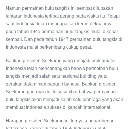
Namun permainan bulu tangkis ini sempat dilupakan
lantaran Indonesia terlibat perang pada waktu itu. Tetapi
saat Indonesia telah mendapatkan kemerdekaannya
pada tahun 1945 permainan bulu tangkis mulai dikenal
kembali. Dan pada tahun 1947 permainan bulu tangkis di
Indonesia mulai berkembang cukup pesat.
Bahkan presiden Soekarno yang menjadi proklamator
Indonesia telah mencanangkan bahwa permainan bulu
tangkis menjadi salah satu nasional building yaitu
gerakan dalam membangun bangsa. Bahkan presiden
Soekarno pada waktu itu sesumbar bahwa permainan
bulu tangkis akan menjadi salah satu olahraga yang akan
membuat Indonesia sukses di kancah internasional.
Harapan presiden Soekarno ini ternyata benar-benar
terlaksana, karena di tahun 1958 Indonesia untuk