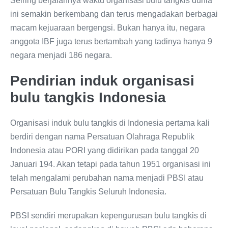
Seiring berjalannya waktu organisasi bulu tangkis dunia
ini semakin berkembang dan terus mengadakan berbagai
macam kejuaraan bergengsi. Bukan hanya itu, negara
anggota IBF juga terus bertambah yang tadinya hanya 9
negara menjadi 186 negara.
Pendirian induk organisasi
bulu tangkis Indonesia
Organisasi induk bulu tangkis di Indonesia pertama kali
berdiri dengan nama Persatuan Olahraga Republik
Indonesia atau PORI yang didirikan pada tanggal 20
Januari 194. Akan tetapi pada tahun 1951 organisasi ini
telah mengalami perubahan nama menjadi PBSI atau
Persatuan Bulu Tangkis Seluruh Indonesia.
PBSI sendiri merupakan kepengurusan bulu tangkis di