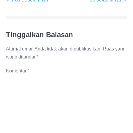
Tulisan
Tinggalkan Balasan
Alamat email Anda tidak akan dipublikasikan.
Ruas yang
wajib ditandai
*
Komentar
*