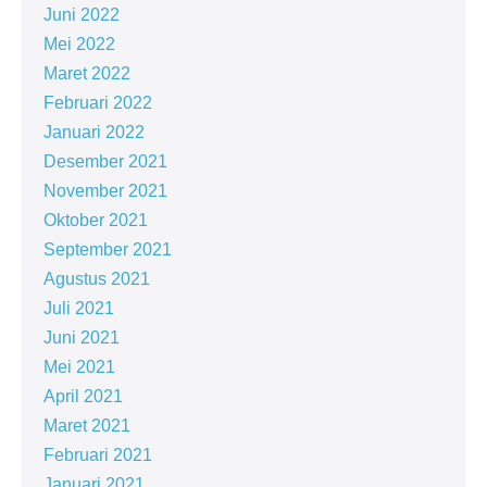
Juni 2022
Mei 2022
Maret 2022
Februari 2022
Januari 2022
Desember 2021
November 2021
Oktober 2021
September 2021
Agustus 2021
Juli 2021
Juni 2021
Mei 2021
April 2021
Maret 2021
Februari 2021
Januari 2021