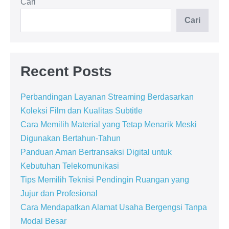
Cari
Cari
Recent Posts
Perbandingan Layanan Streaming Berdasarkan
Koleksi Film dan Kualitas Subtitle
Cara Memilih Material yang Tetap Menarik Meski
Digunakan Bertahun-Tahun
Panduan Aman Bertransaksi Digital untuk
Kebutuhan Telekomunikasi
Tips Memilih Teknisi Pendingin Ruangan yang
Jujur dan Profesional
Cara Mendapatkan Alamat Usaha Bergengsi Tanpa
Modal Besar