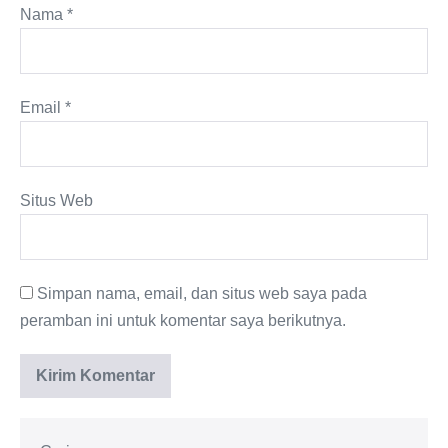
Nama
*
Email
*
Situs Web
Simpan nama, email, dan situs web saya pada
peramban ini untuk komentar saya berikutnya.