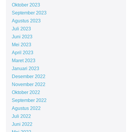
Oktober 2023
September 2023
Agustus 2023
Juli 2023
Juni 2023
Mei 2023
April 2023
Maret 2023
Januari 2023
Desember 2022
November 2022
Oktober 2022
September 2022
Agustus 2022
Juli 2022
Juni 2022