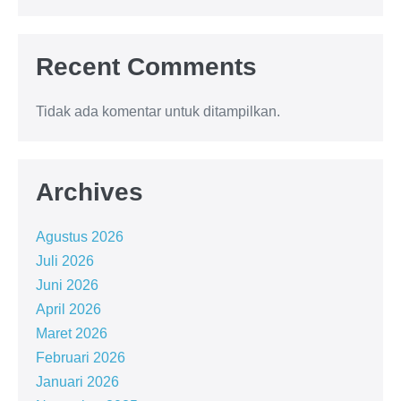
Recent Comments
Tidak ada komentar untuk ditampilkan.
Archives
Agustus 2026
Juli 2026
Juni 2026
April 2026
Maret 2026
Februari 2026
Januari 2026