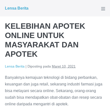
Lompat
Lensa Berita
ke
Tog
Men
konten
KELEBIHAN APOTEK
ONLINE UNTUK
MASYARAKAT DAN
APOTEK
Lensa Berita
|
Diposting pada
Maret 10, 2021
Banyaknya kemajuan teknologi di bidang perbankan,
keuangan dan juga retail, sekarang industri farmasi juga
bisa melayani secara online. Sekarang, orang-orang
sudah bisa mendapatkan obat-obatan dan resep secara
online daripada mengantri di apotek.