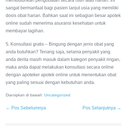
membutuhkan pengobatan secara rutin atau harian. Ini
sangat bermanfaat bagi pasien lanjut usia yang memiliki
dosis obat harian. Bahkan saat ini sebagian besar apotek
online sudah menerima asuransi kesehatan untuk
membayar tagihan.
5. Konsultasi gratis – Bingung dengan jenis obat yang
anda butuhkan? Tenang saja, selama penyakit yang
anda derita masih masuk dalam kategori penyakit ringan,
maka anda dapat melakukan konsultasi secara online
dengan apoteker apotek online untuk menentukan obat
yang paling sesuai dengan kebutuhan anda.
Diarsipkan di bawah:
Uncategorized
Navigasi
← Pos Sebelumnya
Pos Selanjutnya →
Tulisan