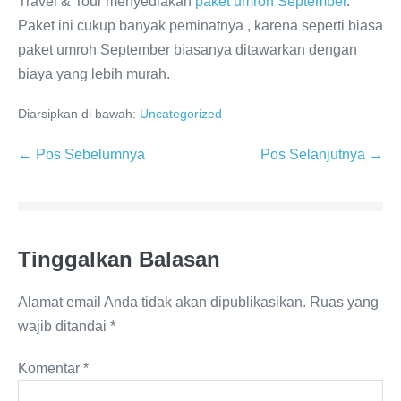
Travel & Tour menyediakan
paket umroh September
.
Paket ini cukup banyak peminatnya , karena seperti biasa
paket umroh September biasanya ditawarkan dengan
biaya yang lebih murah.
Diarsipkan di bawah:
Uncategorized
Navigasi
← Pos Sebelumnya
Pos Selanjutnya →
Tulisan
Tinggalkan Balasan
Alamat email Anda tidak akan dipublikasikan.
Ruas yang
wajib ditandai
*
Komentar
*