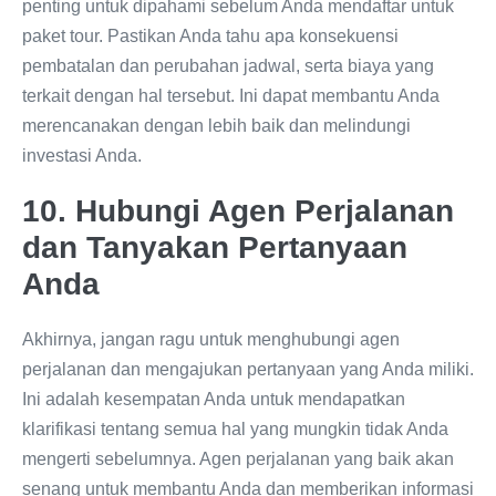
penting untuk dipahami sebelum Anda mendaftar untuk
paket tour. Pastikan Anda tahu apa konsekuensi
pembatalan dan perubahan jadwal, serta biaya yang
terkait dengan hal tersebut. Ini dapat membantu Anda
merencanakan dengan lebih baik dan melindungi
investasi Anda.
10.
Hubungi Agen Perjalanan
dan Tanyakan Pertanyaan
Anda
Akhirnya, jangan ragu untuk menghubungi agen
perjalanan dan mengajukan pertanyaan yang Anda miliki.
Ini adalah kesempatan Anda untuk mendapatkan
klarifikasi tentang semua hal yang mungkin tidak Anda
mengerti sebelumnya. Agen perjalanan yang baik akan
senang untuk membantu Anda dan memberikan informasi