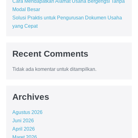
Cara Mendapatkan Alamat Usaha Bergengsi Tanpa
Modal Besar
Solusi Praktis untuk Pengurusan Dokumen Usaha
yang Cepat
Recent Comments
Tidak ada komentar untuk ditampilkan.
Archives
Agustus 2026
Juni 2026
April 2026
Maret 2026