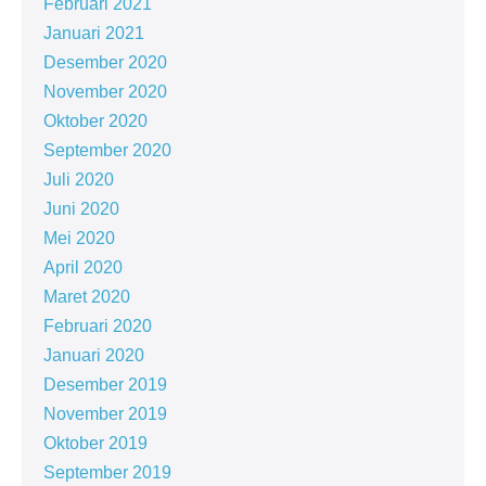
Februari 2021
Januari 2021
Desember 2020
November 2020
Oktober 2020
September 2020
Juli 2020
Juni 2020
Mei 2020
April 2020
Maret 2020
Februari 2020
Januari 2020
Desember 2019
November 2019
Oktober 2019
September 2019