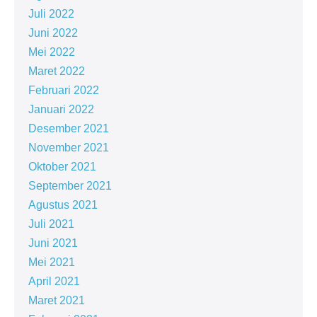
Juli 2022
Juni 2022
Mei 2022
Maret 2022
Februari 2022
Januari 2022
Desember 2021
November 2021
Oktober 2021
September 2021
Agustus 2021
Juli 2021
Juni 2021
Mei 2021
April 2021
Maret 2021