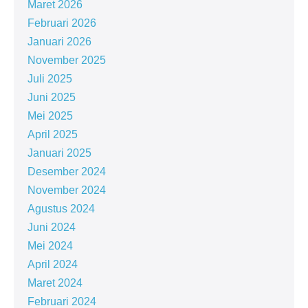
Maret 2026
Februari 2026
Januari 2026
November 2025
Juli 2025
Juni 2025
Mei 2025
April 2025
Januari 2025
Desember 2024
November 2024
Agustus 2024
Juni 2024
Mei 2024
April 2024
Maret 2024
Februari 2024