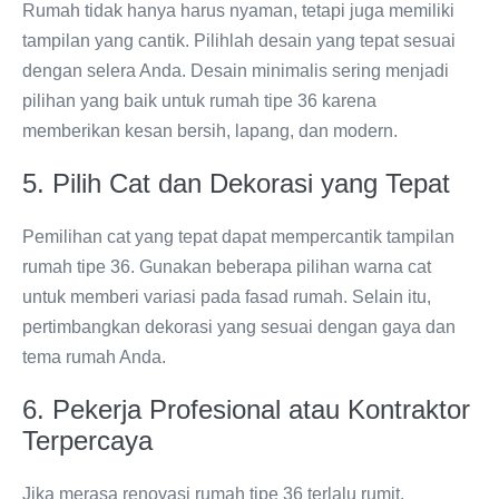
Rumah tidak hanya harus nyaman, tetapi juga memiliki
tampilan yang cantik. Pilihlah desain yang tepat sesuai
dengan selera Anda. Desain minimalis sering menjadi
pilihan yang baik untuk rumah tipe 36 karena
memberikan kesan bersih, lapang, dan modern.
5. Pilih Cat dan Dekorasi yang Tepat
Pemilihan cat yang tepat dapat mempercantik tampilan
rumah tipe 36. Gunakan beberapa pilihan warna cat
untuk memberi variasi pada fasad rumah. Selain itu,
pertimbangkan dekorasi yang sesuai dengan gaya dan
tema rumah Anda.
6. Pekerja Profesional atau Kontraktor
Terpercaya
Jika merasa renovasi rumah tipe 36 terlalu rumit,