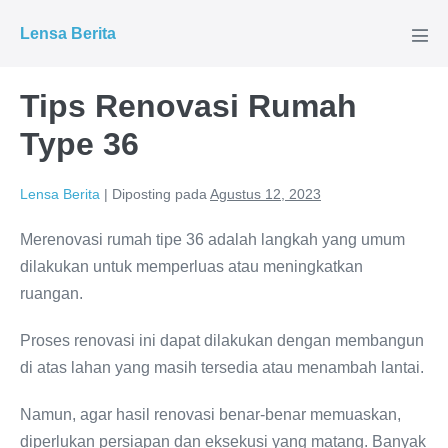
Lompat
Lensa Berita
ke
Tog
Men
konten
Tips Renovasi Rumah
Type 36
Lensa Berita
|
Diposting pada
Agustus 12, 2023
Merenovasi rumah tipe 36 adalah langkah yang umum
dilakukan untuk memperluas atau meningkatkan
ruangan.
Proses renovasi ini dapat dilakukan dengan membangun
di atas lahan yang masih tersedia atau menambah lantai.
Namun, agar hasil renovasi benar-benar memuaskan,
diperlukan persiapan dan eksekusi yang matang. Banyak