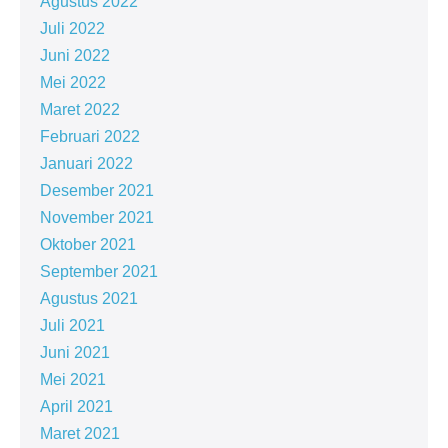
Agustus 2022
Juli 2022
Juni 2022
Mei 2022
Maret 2022
Februari 2022
Januari 2022
Desember 2021
November 2021
Oktober 2021
September 2021
Agustus 2021
Juli 2021
Juni 2021
Mei 2021
April 2021
Maret 2021