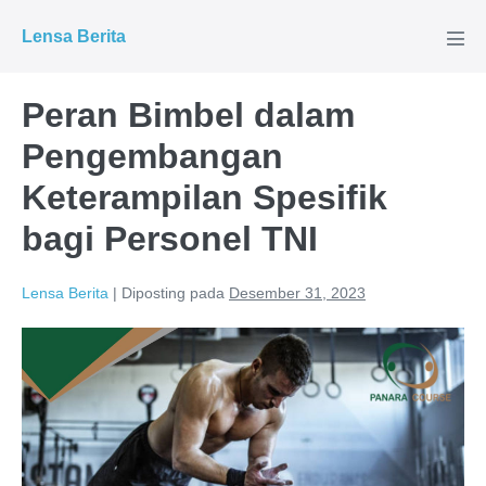
Lompat
Lensa Berita
ke
Tog
Men
konten
Peran Bimbel dalam
Pengembangan
Keterampilan Spesifik
bagi Personel TNI
Lensa Berita
|
Diposting pada
Desember 31, 2023