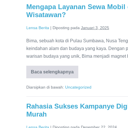
A
Review
Mengapa Layanan Sewa Mobil d
Comparative
Review
Wisatawan?
Lensa Berita
|
Diposting pada
Januari 3, 2025
Bima, sebuah kota di Pulau Sumbawa, Nusa Teng
keindahan alam dan budaya yang kaya. Dengan p
warisan budaya yang unik, Bima menjadi magnet b
Baca selengkapnya
Mengapa
Layanan
Sewa
Diarsipkan di bawah:
Uncategorized
Mobil
di
Bima
Menjadi
Rahasia Sukses Kampanye Digi
Pilihan
Utama
Murah
Wisatawan?
Lensa Berita
|
Diposting pada
Desember 22, 2024