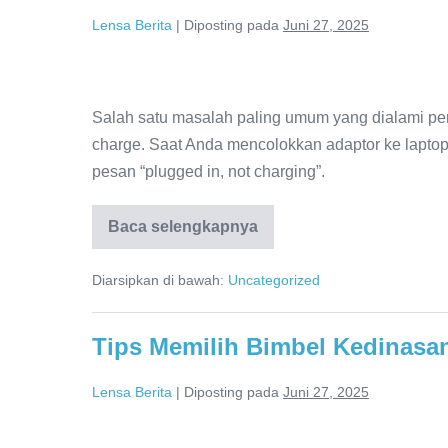
Lensa Berita
|
Diposting pada
Juni 27, 2025
Laptop
Tidak
Salah satu masalah paling umum yang dialami peng
Bisa
charge. Saat Anda mencolokkan adaptor ke laptop,
di-
pesan “plugged in, not charging”.
Charge
–
Baca selengkapnya
Laptop
Tidak
Penyebab
Bisa
dan
Diarsipkan di bawah:
Uncategorized
di-
Charge
Cara
–
Penyebab
Mengatasinya
Tips Memilih Bimbel Kedinasan
dan
Cara
Mengatasinya
Lensa Berita
|
Diposting pada
Juni 27, 2025