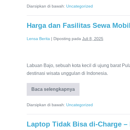
di
Pandangan
Diarsipkan di bawah:
Uncategorized
Indonesia:
Fakta,
Masyarakat
Kegiatan,
dan
Harga dan Fasilitas Sewa Mobi
Pandangan
Masyarakat
Lensa Berita
|
Diposting pada
Juli 8, 2025
Harga
dan
Labuan Bajo, sebuah kota kecil di ujung barat Pu
Fasilitas
destinasi wisata unggulan di Indonesia.
Sewa
Mobil
Baca selengkapnya
Harga
dan
Labuan
Fasilitas
Bajo
Diarsipkan di bawah:
Uncategorized
Sewa
Mobil
Terbaik
Labuan
Bajo
Laptop Tidak Bisa di-Charge 
Terbaik