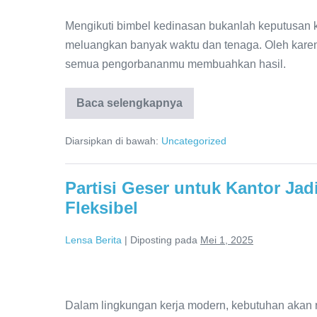
Tips
Memilih
Mengikuti bimbel kedinasan bukanlah keputusan k
Bimbel
meluangkan banyak waktu dan tenaga. Oleh karena
Kedinasan
semua pengorbananmu membuahkan hasil.
yang
Terpercaya
Baca selengkapnya
Tips
Memilih
dan
Bimbel
Berkualitas
Diarsipkan di bawah:
Uncategorized
Kedinasan
yang
Terpercaya
dan
Partisi Geser untuk Kantor Jad
Berkualitas
Fleksibel
Lensa Berita
|
Diposting pada
Mei 1, 2025
Partisi
Geser
Dalam lingkungan kerja modern, kebutuhan akan r