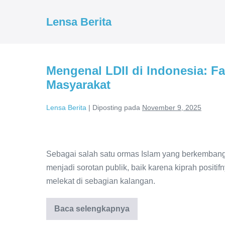
Lompat
ke
Lensa Berita
konten
Mengenal LDII di Indonesia: F
Masyarakat
Lensa Berita
|
Diposting pada
November 9, 2025
Mengenal
LDII
Sebagai salah satu ormas Islam yang berkembang
di
menjadi sorotan publik, baik karena kiprah posi
Indonesia:
melekat di sebagian kalangan.
Fakta,
Kegiatan,
Baca selengkapnya
Mengenal
LDII
dan