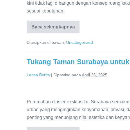
untuk
kini tidak lagi dibangun dengan konsep ruang ka
Kantor
sesuai kebutuhan.
Jadi
Solusi
Baca selengkapnya
Partisi
Geser
Efisien
untuk
Bagi
Diarsipkan di bawah:
Uncategorized
Kantor
Jadi
Ruang
Solusi
Efisien
Meeting
Tukang Taman Surabaya untuk 
Bagi
Fleksibel
Ruang
Meeting
Lensa Berita
|
Diposting pada
April 26, 2025
Fleksibel
Tukang
Taman
Perumahan cluster eksklusif di Surabaya semaki
Surabaya
urban yang menginginkan kenyamanan, privasi, d
untuk
penting yang menunjang nilai estetika dan keny
Perumahan