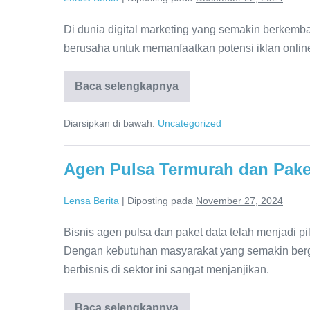
Di dunia digital marketing yang semakin berkemban
berusaha untuk memanfaatkan potensi iklan onlin
Baca selengkapnya
Rahasia
Sukses
Kampanye
Diarsipkan di bawah:
Uncategorized
Digital
dengan
Jasa
Iklan
Agen Pulsa Termurah dan Pake
Google
Ads
Murah
Lensa Berita
|
Diposting pada
November 27, 2024
Bisnis agen pulsa dan paket data telah menjadi p
Dengan kebutuhan masyarakat yang semakin berga
berbisnis di sektor ini sangat menjanjikan.
Baca selengkapnya