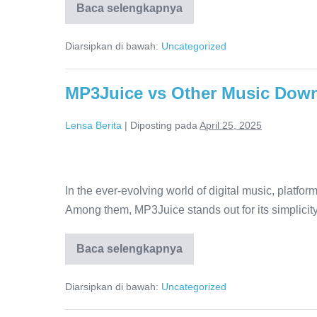
Cluster
Baca selengkapnya
Tukang
Taman
Eksklusif
Surabaya
Diarsipkan di bawah:
Uncategorized
untuk
Perumahan
Cluster
Eksklusif
MP3Juice vs Other Music Down
Lensa Berita
|
Diposting pada
April 25, 2025
MP3Juice
vs
In the ever-evolving world of digital music, platfo
Other
Among them, MP3Juice stands out for its simplicity
Music
Download
Baca selengkapnya
MP3Juice
vs
Sites:
Other
A
Diarsipkan di bawah:
Uncategorized
Music
Download
Comparative
Sites: