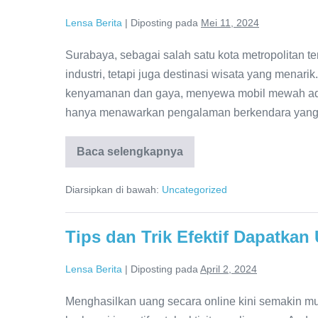
Lensa Berita
|
Diposting pada
Mei 11, 2024
Surabaya, sebagai salah satu kota metropolitan te
industri, tetapi juga destinasi wisata yang menar
kenyamanan dan gaya, menyewa mobil mewah adala
hanya menawarkan pengalaman berkendara yang su
Baca selengkapnya
Sewa
Mobil
Mewah
Diarsipkan di bawah:
Uncategorized
di
Surabaya
Dan
Nikmati
Tips dan Trik Efektif Dapatkan
Kenyamanan
Perjalanan
Anda
Lensa Berita
|
Diposting pada
April 2, 2024
Menghasilkan uang secara online kini semakin 