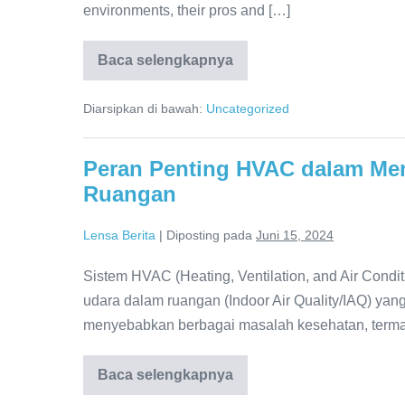
environments, their pros and […]
Baca selengkapnya
Choosing
the
Right
Diarsipkan di bawah:
Uncategorized
Fabric
for
Your
Boat
Peran Penting HVAC dalam Men
Custom
Cushions
Ruangan
Lensa Berita
|
Diposting pada
Juni 15, 2024
Sistem HVAC (Heating, Ventilation, and Air Condi
udara dalam ruangan (Indoor Air Quality/IAQ) yan
menyebabkan berbagai masalah kesehatan, termas
Baca selengkapnya
Peran
Penting