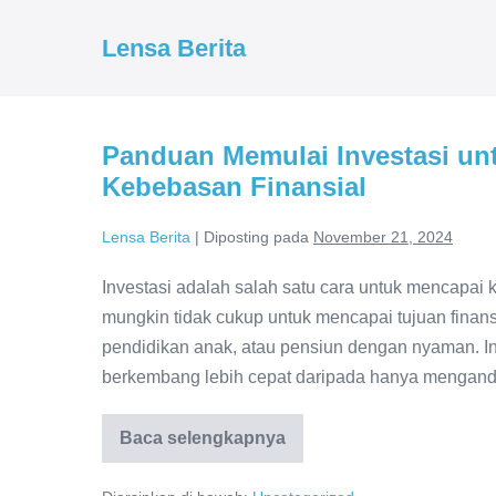
Lompat
ke
Lensa Berita
konten
Panduan Memulai Investasi u
Kebebasan Finansial
Lensa Berita
|
Diposting pada
November 21, 2024
Investasi adalah salah satu cara untuk mencapai
mungkin tidak cukup untuk mencapai tujuan finan
pendidikan anak, atau pensiun dengan nyaman. 
berkembang lebih cepat daripada hanya mengand
Baca selengkapnya
Panduan
Memulai
Investasi