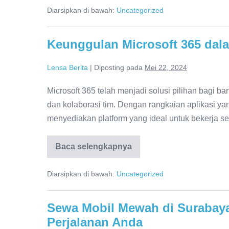
HVAC
Diarsipkan di bawah:
Uncategorized
dalam
Menjaga
Kualitas
Udara
Keunggulan Microsoft 365 dal
Dalam
Ruangan
Lensa Berita
|
Diposting pada
Mei 22, 2024
Microsoft 365 telah menjadi solusi pilihan bagi b
dan kolaborasi tim. Dengan rangkaian aplikasi yan
menyediakan platform yang ideal untuk bekerja s
Baca selengkapnya
Keunggulan
Microsoft
365
Diarsipkan di bawah:
Uncategorized
dalam
Meningkatkan
Kolaborasi
Tim
Sewa Mobil Mewah di Surabay
Perjalanan Anda