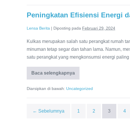
dalam
Budidaya
Ikan
Peningkatan Efisiensi Energi
Lele
Bioflok
Lensa Berita
|
Diposting pada
Februari 29, 2024
Kulkas merupakan salah satu perangkat rumah t
minuman tetap segar dan tahan lama. Namun, mes
satu perangkat yang mengkonsumsi energi paling
Baca selengkapnya
Peningkatan
Efisiensi
Energi
Diarsipkan di bawah:
Uncategorized
dalam
Layanan
Kulkas
di
Bandung
← Sebelumnya
1
2
3
4