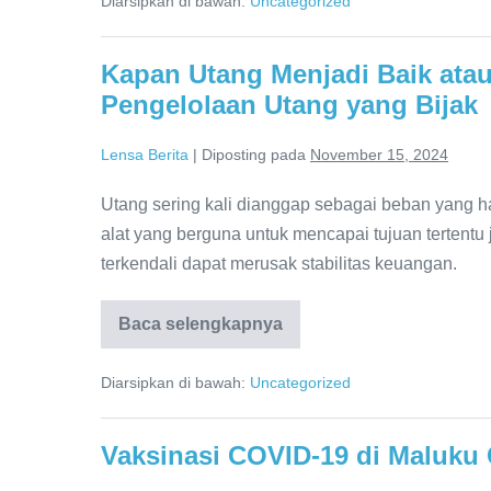
Diarsipkan di bawah:
Uncategorized
untuk
Pemula
Langkah
Awal
Kapan Utang Menjadi Baik ata
Menuju
Kebebasan
Pengelolaan Utang yang Bijak
Finansial
Lensa Berita
|
Diposting pada
November 15, 2024
Utang sering kali dianggap sebagai beban yang h
alat yang berguna untuk mencapai tujuan tertentu ji
terkendali dapat merusak stabilitas keuangan.
Baca selengkapnya
Kapan
Utang
Menjadi
Diarsipkan di bawah:
Uncategorized
Baik
atau
Buruk?
Panduan
Vaksinasi COVID-19 di Maluku 
untuk
Pengelolaan
Utang