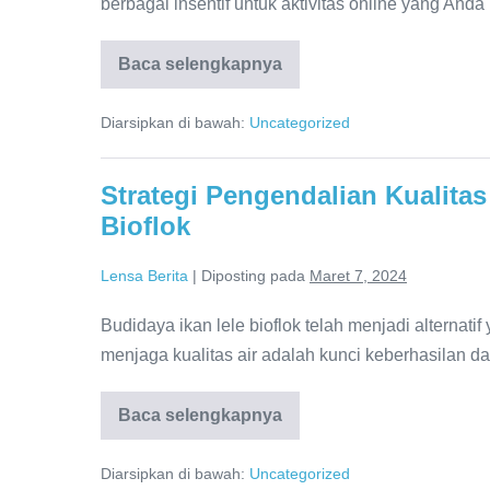
berbagai insentif untuk aktivitas online yang Anda 
Baca selengkapnya
Tips
dan
Trik
Diarsipkan di bawah:
Uncategorized
Efektif
Dapatkan
Uang
dari
Strategi Pengendalian Kualitas
Aplikasi
Browser
Bioflok
Lensa Berita
|
Diposting pada
Maret 7, 2024
Budidaya ikan lele bioflok telah menjadi alternat
menjaga kualitas air adalah kunci keberhasilan da
Baca selengkapnya
Strategi
Pengendalian
Kualitas
Diarsipkan di bawah:
Uncategorized
Air