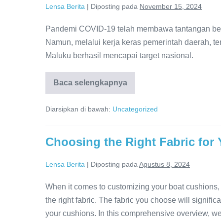
Lensa Berita
|
Diposting pada
November 15, 2024
yang
Bijak
Pandemi COVID-19 telah membawa tantangan besar
Namun, melalui kerja keras pemerintah daerah, t
Maluku berhasil mencapai target nasional.
Baca selengkapnya
Vaksinasi
COVID-
19
Diarsipkan di bawah:
Uncategorized
di
Maluku
Capai
Target
Choosing the Right Fabric for
Nasional
Lensa Berita
|
Diposting pada
Agustus 8, 2024
When it comes to customizing your boat cushions, on
the right fabric. The fabric you choose will signific
your cushions. In this comprehensive overview, we’l