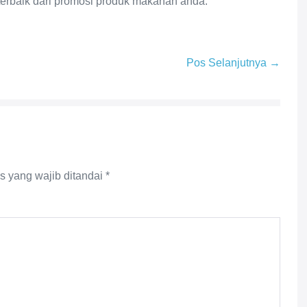
terbaik dari promosi produk makanan anda.
Pos Selanjutnya →
s yang wajib ditandai
*