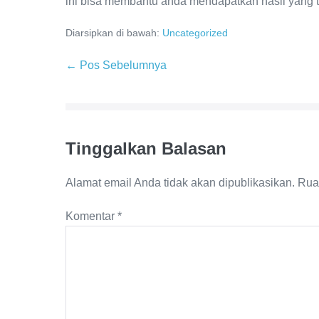
ini bisa membantu anda mendapatkan hasil yang 
Diarsipkan di bawah:
Uncategorized
Navigasi
← Pos Sebelumnya
Tulisan
Tinggalkan Balasan
Alamat email Anda tidak akan dipublikasikan.
Rua
Komentar
*