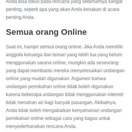
Anda bisa fokus pada rencana yang sebenarnya sangat
penting, seperti apa yang akan Anda kenakan di acara
penting Anda.
Semua orang Online
Saat ini, hampir semua orang online. Jika Anda memiliki
anggota keluarga dan teman yang lebih tua yang belum
menggunakan sarana online, mungkin ada seseorang
yang dapat membantu mereka menyelesaikan undangan
online yang mudah digunakan. Argumen bahwa
undangan pernikahan online tidak boleh digunakan
karena beberapa undangan tidak menggunakan internet
tidak menahan air bagi banyak pasangan. Akibatnya,
Anda tidak boleh mengabaikan kenyamanan undangan
pernikahan online sebagai cara yang bagus untuk
menyederhanakan rencana Anda.