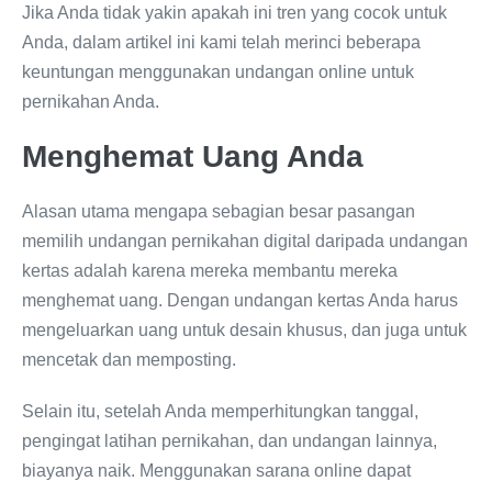
Jika Anda tidak yakin apakah ini tren yang cocok untuk
Anda, dalam artikel ini kami telah merinci beberapa
keuntungan menggunakan undangan online untuk
pernikahan Anda.
Menghemat Uang Anda
Alasan utama mengapa sebagian besar pasangan
memilih undangan pernikahan digital daripada undangan
kertas adalah karena mereka membantu mereka
menghemat uang. Dengan undangan kertas Anda harus
mengeluarkan uang untuk desain khusus, dan juga untuk
mencetak dan memposting.
Selain itu, setelah Anda memperhitungkan tanggal,
pengingat latihan pernikahan, dan undangan lainnya,
biayanya naik. Menggunakan sarana online dapat