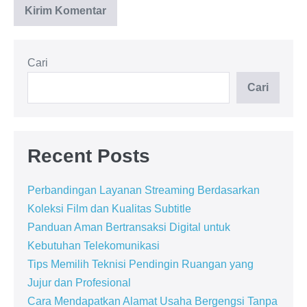
Cari
Cari
Recent Posts
Perbandingan Layanan Streaming Berdasarkan
Koleksi Film dan Kualitas Subtitle
Panduan Aman Bertransaksi Digital untuk
Kebutuhan Telekomunikasi
Tips Memilih Teknisi Pendingin Ruangan yang
Jujur dan Profesional
Cara Mendapatkan Alamat Usaha Bergengsi Tanpa