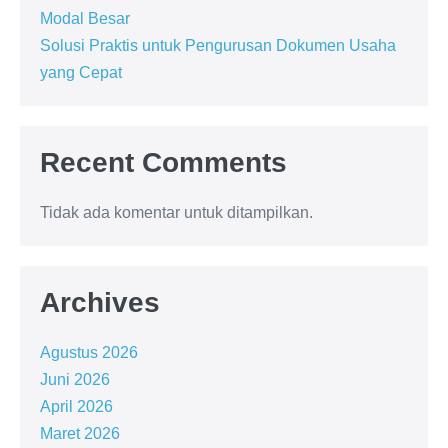
Modal Besar
Solusi Praktis untuk Pengurusan Dokumen Usaha
yang Cepat
Recent Comments
Tidak ada komentar untuk ditampilkan.
Archives
Agustus 2026
Juni 2026
April 2026
Maret 2026