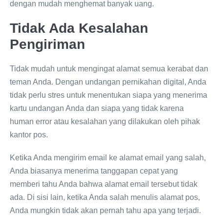
dengan mudah menghemat banyak uang.
Tidak Ada Kesalahan
Pengiriman
Tidak mudah untuk mengingat alamat semua kerabat dan
teman Anda. Dengan undangan pernikahan digital, Anda
tidak perlu stres untuk menentukan siapa yang menerima
kartu undangan Anda dan siapa yang tidak karena
human error atau kesalahan yang dilakukan oleh pihak
kantor pos.
Ketika Anda mengirim email ke alamat email yang salah,
Anda biasanya menerima tanggapan cepat yang
memberi tahu Anda bahwa alamat email tersebut tidak
ada. Di sisi lain, ketika Anda salah menulis alamat pos,
Anda mungkin tidak akan pernah tahu apa yang terjadi.