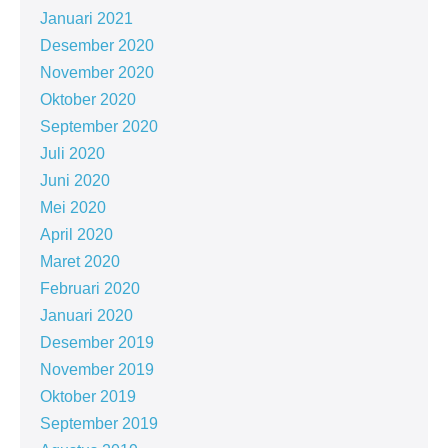
Januari 2021
Desember 2020
November 2020
Oktober 2020
September 2020
Juli 2020
Juni 2020
Mei 2020
April 2020
Maret 2020
Februari 2020
Januari 2020
Desember 2019
November 2019
Oktober 2019
September 2019