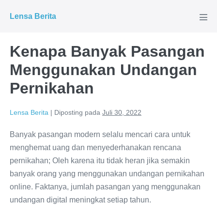
Lompat
Lensa Berita
ke
Tog
Men
konten
Kenapa Banyak Pasangan
Menggunakan Undangan
Pernikahan
Lensa Berita
|
Diposting pada
Juli 30, 2022
Banyak pasangan modern selalu mencari cara untuk
menghemat uang dan menyederhanakan rencana
pernikahan; Oleh karena itu tidak heran jika semakin
banyak orang yang menggunakan undangan pernikahan
online. Faktanya, jumlah pasangan yang menggunakan
undangan digital meningkat setiap tahun.