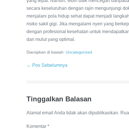
yang tepat. Namun, lebih baik mencegah daripada
secara keseluruhan dengan rajin mengunjungi dok
menjalani pola hidup sehat dapat menjadi langka
risiko sakit gigi. Jika mengalami nyeri yang berke
dengan profesional kesehatan untuk mendapatka
dan mulut yang optimal.
Diarsipkan di bawah:
Uncategorized
Navigasi
← Pos Sebelumnya
Tulisan
Tinggalkan Balasan
Alamat email Anda tidak akan dipublikasikan.
Rua
Komentar
*