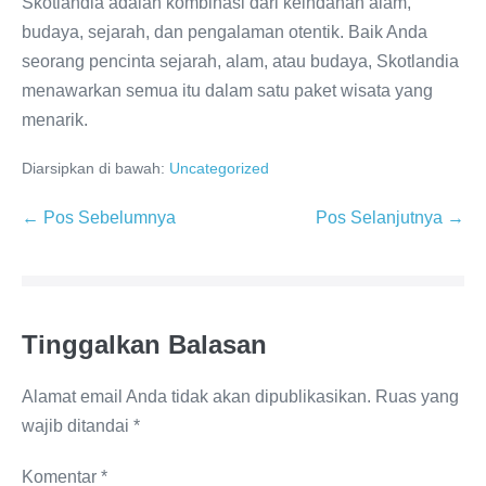
Skotlandia adalah kombinasi dari keindahan alam,
budaya, sejarah, dan pengalaman otentik. Baik Anda
seorang pencinta sejarah, alam, atau budaya, Skotlandia
menawarkan semua itu dalam satu paket wisata yang
menarik.
Diarsipkan di bawah:
Uncategorized
Navigasi
← Pos Sebelumnya
Pos Selanjutnya →
Tulisan
Tinggalkan Balasan
Alamat email Anda tidak akan dipublikasikan.
Ruas yang
wajib ditandai
*
Komentar
*